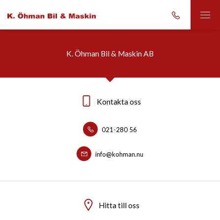
K. Öhman Bil & Maskin AB
Kontakta oss
021-280 56
info@kohman.nu
Hitta till oss