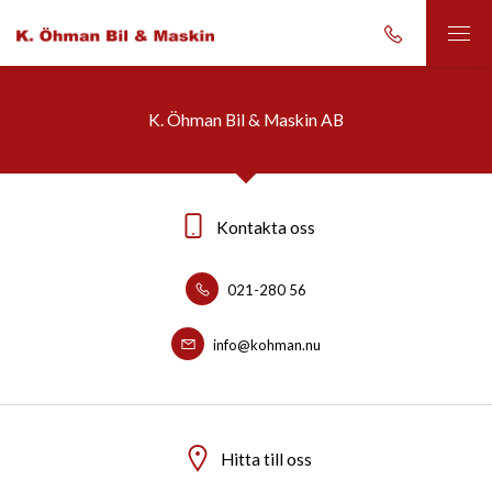
K. Öhman Bil & Maskin AB
Kontakta oss
021-280 56
info@kohman.nu
Hitta till oss