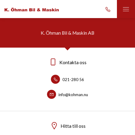
K. Öhman Bil & Maskin AB
Kontakta oss
021-280 56
info@kohman.nu
Hitta till oss