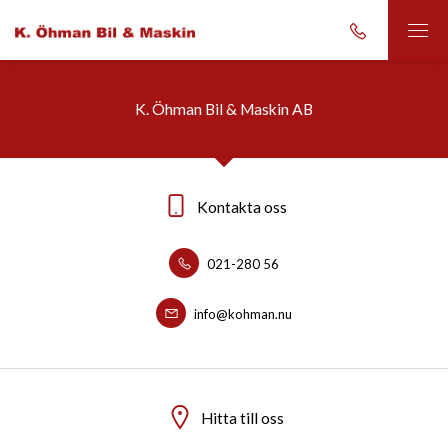
K. Öhman Bil & Maskin AB
Kontakta oss
021-280 56
info@kohman.nu
Hitta till oss